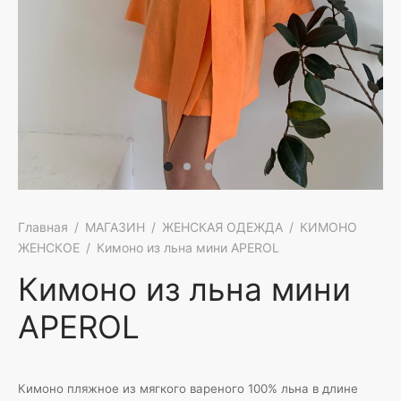
АРОЧНЫЕ СЕРТИФИКАТЫ
КИ
ПРОДАЖА
АШКИ
ЕТЫ
И
ТЫ
Ы И МАЙКИ
Главная
/
МАГАЗИН
/
ЖЕНСКАЯ ОДЕЖДА
/
КИМОНО
ЖЕНСКОЕ
/
Кимоно из льна мини APEROL
Кимоно из льна мини
APEROL
Кимоно пляжное из мягкого вареного 100% льна в длине