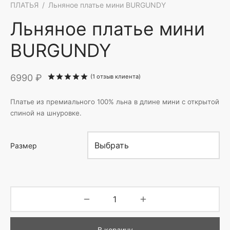
ПЛАТЬЯ
/
Льняное платье мини BURGUNDY
Льняное платье мини
BURGUNDY
6990
₽
Рейтинг
из 5 на основе опроса
1
пол
(
1
отзыв клиента)
Платье из премиального 100% льна в длине мини с открытой
спиной на шнуровке.
Размер
В корзину