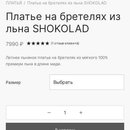
ПЛАТЬЯ
/
Платье на бретелях из льна SHOKOLAD
Платье на бретелях из
льна SHOKOLAD
7990
₽
Рейтинг
из 5 на основе опроса
1
пол
(
1
отзыв клиента)
Летнее льняное платье на бретелях из мягкого 100%
премиум льна в длине миди.
Размер
В корзину