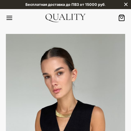
Бесплатная доставка до ПВЗ от 15000 руб
.
Назад
Назад
АЛОГ
НЩИНАМ
ТРЕТЬ ВСЕ
ТЮМЫ
ЩИНАМ
ТЬЯ
ЧИНАМ
ОНО
КРАПИВЫ
ЖАКИ И ЖАКЕТЫ