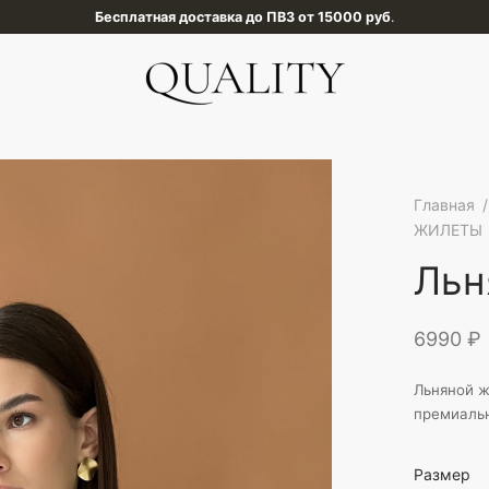
Оплата покупок с сервисом Долями
.
Главная
/
ЖИЛЕТЫ
Льн
6990
₽
Льняной ж
премиальн
Размер