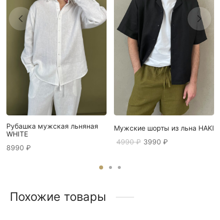
Рубашка мужская льняная
Мужские шорты из льна HAKI
WHITE
Первоначальная
Текущая
4990
₽
3990
₽
8990
₽
цена
цена:
составляла
3990 ₽.
4990 ₽.
Похожие товары