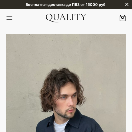
Бесплатная доставка до ПВЗ от 15000 руб
.
Назад
Назад
АЛОГ
НЩИНАМ
ТРЕТЬ ВСЕ
ТЮМЫ
ЩИНАМ
ТЬЯ
ЧИНАМ
ОНО
КРАПИВЫ
ЖАКИ И ЖАКЕТЫ