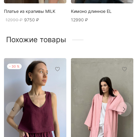
Платье из крапивы MILK
Кимоно длинное EL
Первоначальная
Текущая
12990
₽
9750
₽
12990
₽
цена
цена:
составляла
9750 ₽.
12990 ₽.
Похожие товары
-
30
%