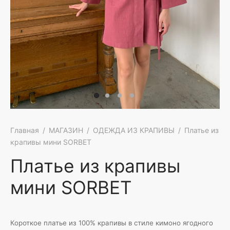
АРОЧНЫЕ СЕРТИФИКАТЫ
КИ
ПРОДАЖА
АШКИ
ЕТЫ
И
ТЫ
Ы И МАЙКИ
Главная
/
МАГАЗИН
/
ОДЕЖДА ИЗ КРАПИВЫ
/
Платье из
крапивы мини SORBET
Платье из крапивы
мини SORBET
Короткое платье из 100% крапивы в стиле кимоно ягодного