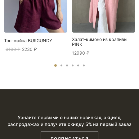
Халат-кимоно из крапивы
Топ-майка BURGUNDY
PINK
Первоначальная
Текущая
3190
₽
2230
₽
12990
₽
цена
цена:
составляла
2230 ₽.
3190 ₽.
Узнайте первыми о наших новинках, акциях,
распродажах и получите скидку 5% на первый заказ
ПОДПИСАТЬСЯ