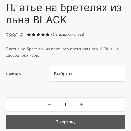
Платье на бретелях из
льна BLACK
7990
₽
Рейтинг
из 5 на основе опроса
2
пол
(
2
отзыва клиентов)
Платье на бретелях из вареного премиального 100% льна
свободного кроя.
Размер
В корзину