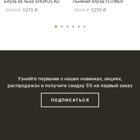
Блуза из льна SHOKOLAD
Льняная блуза FLOWER
Первоначальная
Текущая
Первоначальная
Текущая
6590
₽
5270
₽
6590
₽
5270
₽
цена
цена:
цена
цена:
составляла
5270 ₽.
составляла
5270 ₽.
6590 ₽.
6590 ₽.
Узнайте первыми о наших новинках, акциях,
распродажах и получите скидку 5% на первый заказ
ПОДПИСАТЬСЯ