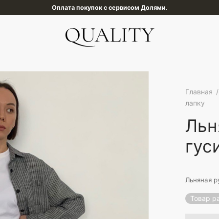
Бесплатная доставка до ПВЗ от 15000 руб
.
Главная
/
лапку
Льн
гус
Льняная р
Товар р