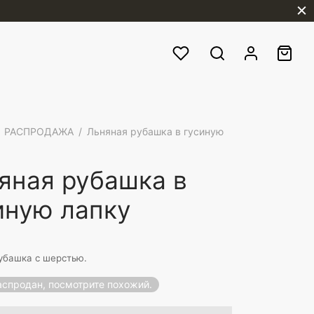
РАСПРОДАЖА
/
Льняная рубашка в гусиную
яная рубашка в
иную лапку
убашка с шерстью.
аспродан, посмотрите похожий.